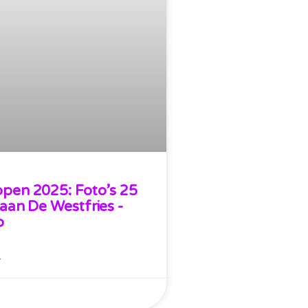
open 2025: Foto’s 25
baan De Westfries -
p
»