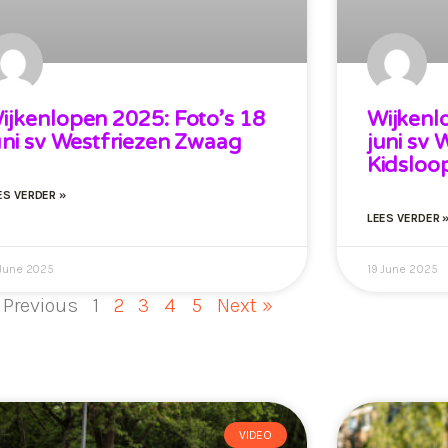
ijkenlopen 2025: Foto’s 18
Wijkenl
uni sv Westfriezen Zwaag
juni sv
Kidsloo
ES VERDER »
LEES VERDER 
 June 2025
19 June 2025
 Previous
1
2
3
4
5
Next »
VIDEO