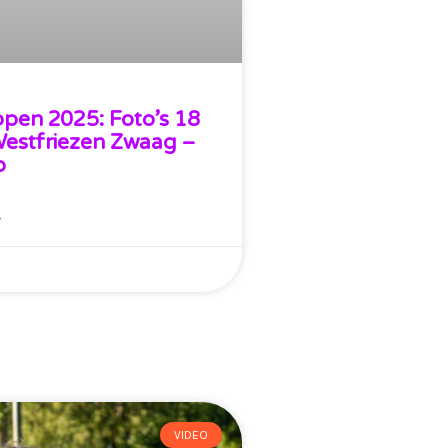
open 2025: Foto’s 18
 Westfriezen Zwaag –
p
»
VIDEO