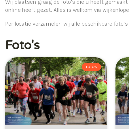
Wij plaatsen graag de foto’s die u heeft gemaakt
online heeft gezet. Alles is welkom via wijkenlo
Per locatie verzamelen wij alle beschikbare foto’
Foto's
FOTO'S