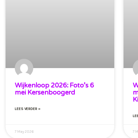
Wijkenloop 2026: Foto’s 6
W
mei Kersenboogerd
m
K
LEES VERDER »
LE
7 May 2026
7 