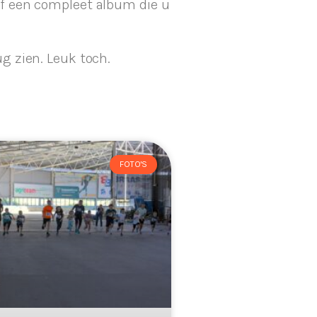
of een compleet album die u
g zien. Leuk toch.
FOTO'S