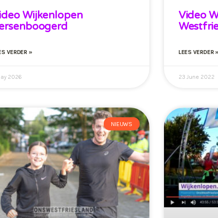
ideo Wijkenlopen
Video W
ersenboogerd
Westfri
ES VERDER »
LEES VERDER 
May 2026
23 June 2022
NIEUWS