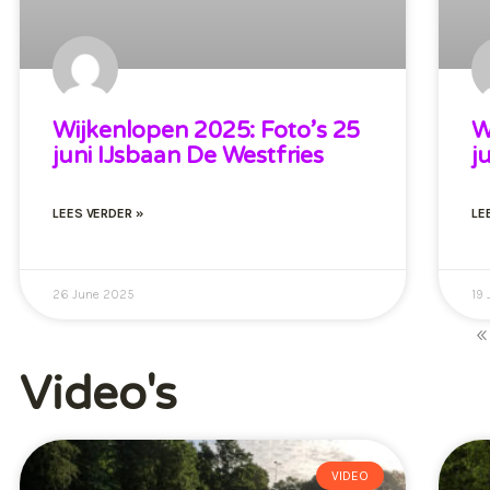
Wijkenlopen 2025: Foto’s 25
W
juni IJsbaan De Westfries
j
LEES VERDER »
LE
26 June 2025
19
«
Video's
VIDEO