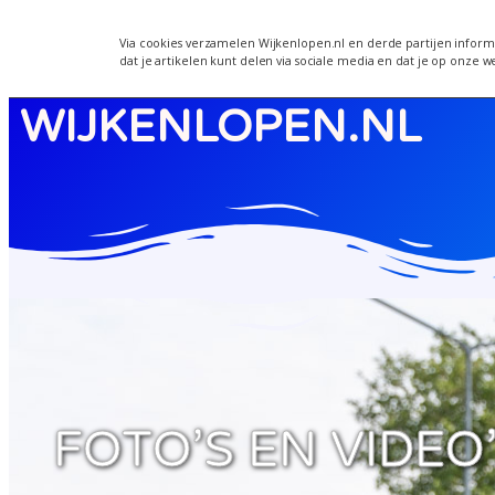
Wijkenlopen
Via cookies verzamelen Wijkenlopen.nl en derde partijen informa
dat je artikelen kunt delen via sociale media en dat je op onze w
WIJKENLOPEN.NL
FOTO’S EN VIDEO