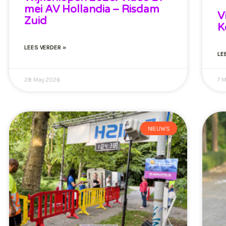
mei AV Hollandia – Risdam
V
Zuid
K
LEES VERDER »
LE
28 May 2026
7 
NIEUWS