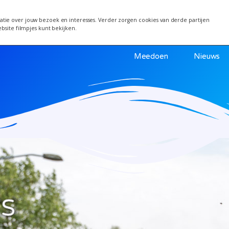
 van 24 juni wordt een week verplaatst i.v.m. warm
tie over jouw bezoek en interesses. Verder zorgen cookies van derde partijen
ebsite filmpjes kunt bekijken.
Meedoen
Nieuws
’S