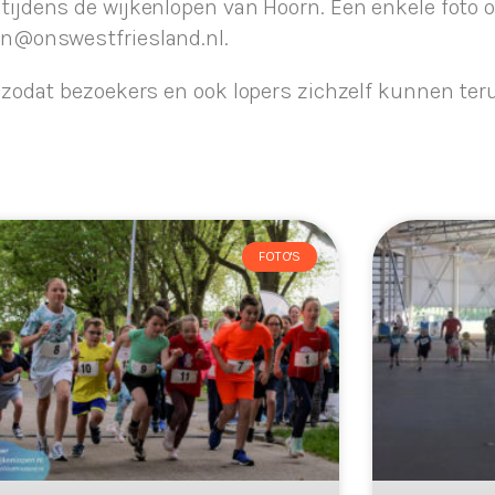
 tijdens de wijkenlopen van Hoorn. Een enkele foto 
pen@onswestfriesland.nl.
s zodat bezoekers en ook lopers zichzelf kunnen teru
FOTO'S