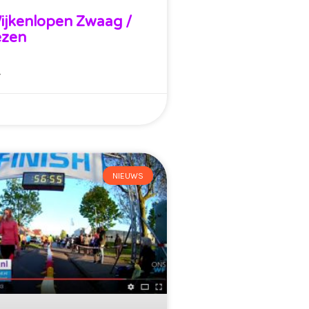
ijkenlopen Zwaag /
ezen
»
NIEUWS