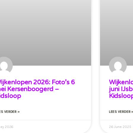
ijkenlopen 2026: Foto’s 6
Wijkenl
ei Kersenboogerd –
juni IJs
idsloop
Kidsloo
ES VERDER »
LEES VERDER 
May 2026
26 June 2025