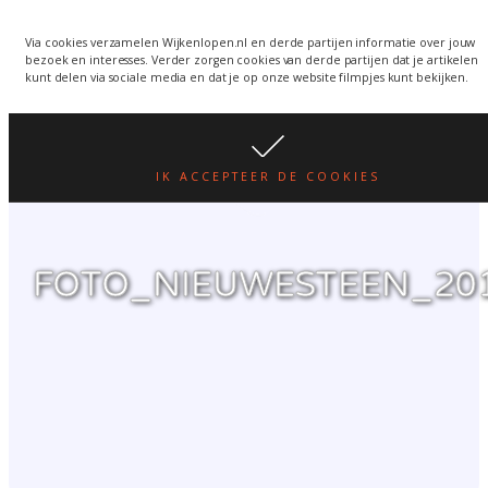
Wijkenlopen van 24 juni
wordt een week verplaatst
WIJKENLOPEN.NL
Via cookies verzamelen Wijkenlopen.nl en derde partijen informatie over jouw
bezoek en interesses. Verder zorgen cookies van derde partijen dat je artikelen
i.v.m. warmte.
lees hier
kunt delen via sociale media en dat je op onze website filmpjes kunt bekijken.
IK ACCEPTEER DE COOKIES
FOTO_NIEUWESTEEN_20