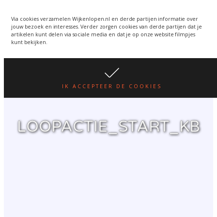
Wijkenlopen van 24 juni
wordt een week verplaatst
WIJKENLOPEN.NL
Via cookies verzamelen Wijkenlopen.nl en derde partijen informatie over
jouw bezoek en interesses. Verder zorgen cookies van derde partijen dat je
i.v.m. warmte.
lees hier
artikelen kunt delen via sociale media en dat je op onze website filmpjes
kunt bekijken.
IK ACCEPTEER DE COOKIES
LOOPACTIE_START_KB