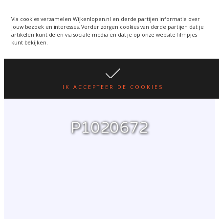
Wijkenlopen van 24 juni
wordt een week verplaatst
WIJKENLOPEN.NL
Via cookies verzamelen Wijkenlopen.nl en derde partijen informatie over
jouw bezoek en interesses. Verder zorgen cookies van derde partijen dat je
i.v.m. warmte.
lees hier
artikelen kunt delen via sociale media en dat je op onze website filmpjes
kunt bekijken.
IK ACCEPTEER DE COOKIES
P1020672