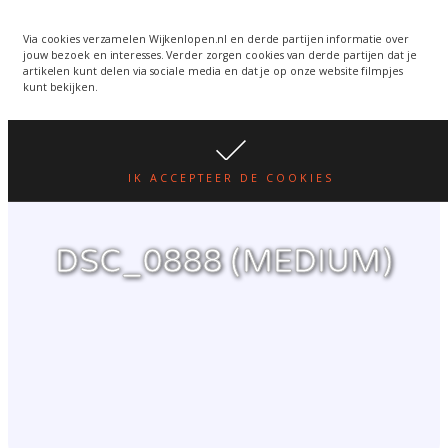
Wijkenlopen van 24 juni
wordt een week verplaatst
WIJKENLOPEN.NL
Via cookies verzamelen Wijkenlopen.nl en derde partijen informatie over
jouw bezoek en interesses. Verder zorgen cookies van derde partijen dat je
i.v.m. warmte.
lees hier
artikelen kunt delen via sociale media en dat je op onze website filmpjes
kunt bekijken.
IK ACCEPTEER DE COOKIES
DSC_0888 (MEDIUM)