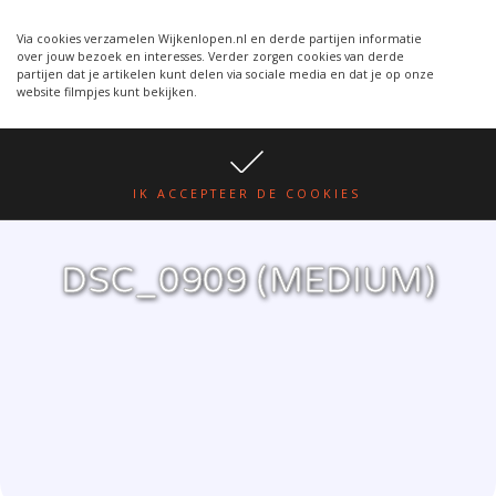
Wijkenlopen van 24 juni wordt
WIJKENLOPEN.NL
een week verplaatst i.v.m.
Via cookies verzamelen Wijkenlopen.nl en derde partijen informatie
over jouw bezoek en interesses. Verder zorgen cookies van derde
warmte.
lees hier
partijen dat je artikelen kunt delen via sociale media en dat je op onze
website filmpjes kunt bekijken.
IK ACCEPTEER DE COOKIES
DSC_0909 (MEDIUM)