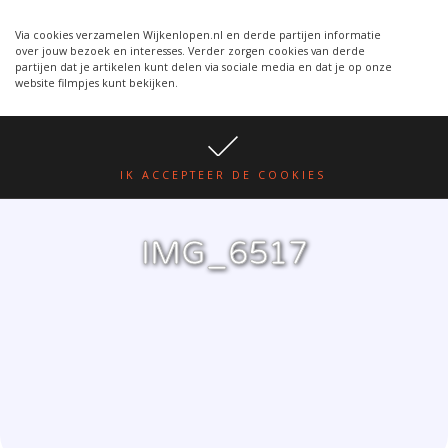
Wijkenlopen van 24 juni wordt
WIJKENLOPEN.NL
een week verplaatst i.v.m.
Via cookies verzamelen Wijkenlopen.nl en derde partijen informatie
over jouw bezoek en interesses. Verder zorgen cookies van derde
warmte.
lees hier
partijen dat je artikelen kunt delen via sociale media en dat je op onze
website filmpjes kunt bekijken.
IK ACCEPTEER DE COOKIES
IMG_6517