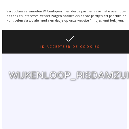
Wijkenlopen van 24 juni
wordt een week verplaatst
WIJKENLOPEN.NL
Via cookies verzamelen Wijkenlopen.nl en derde partijen informatie over jouw
bezoek en interesses. Verder zorgen cookies van derde partijen dat je artikelen
i.v.m. warmte.
lees hier
kunt delen via sociale media en dat je op onze website filmpjes kunt bekijken.
IK ACCEPTEER DE COOKIES
WIJKENLOOP_RISDAMZU