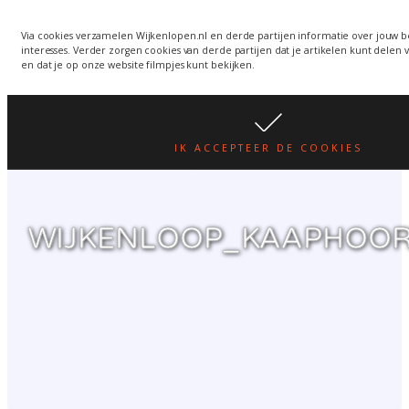
Wijkenlopen van 24 juni
wordt een week verplaatst
WIJKENLOPEN.NL
Via cookies verzamelen Wijkenlopen.nl en derde partijen informatie over jouw 
interesses. Verder zorgen cookies van derde partijen dat je artikelen kunt delen 
i.v.m. warmte.
lees hier
en dat je op onze website filmpjes kunt bekijken.
IK ACCEPTEER DE COOKIES
WIJKENLOOP_KAAPHOOR