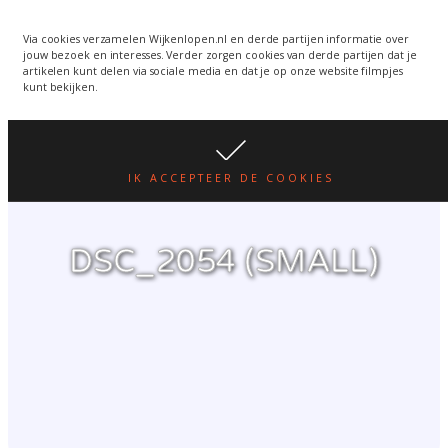
Wijkenlopen van 24 juni
wordt een week verplaatst
WIJKENLOPEN.NL
Via cookies verzamelen Wijkenlopen.nl en derde partijen informatie over
jouw bezoek en interesses. Verder zorgen cookies van derde partijen dat je
i.v.m. warmte.
lees hier
artikelen kunt delen via sociale media en dat je op onze website filmpjes
kunt bekijken.
IK ACCEPTEER DE COOKIES
DSC_2054 (SMALL)