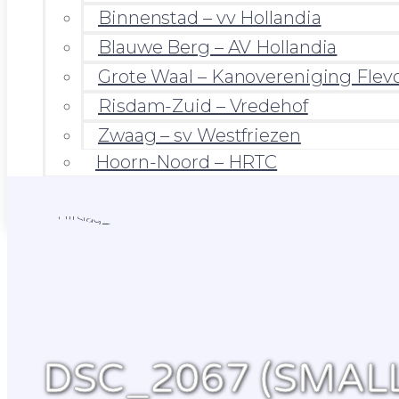
Binnenstad – vv Hollandia
Blauwe Berg – AV Hollandia
Grote Waal – Kanovereniging Flev
Risdam-Zuid – Vredehof
Zwaag – sv Westfriezen
Hoorn-Noord – HRTC
Foto’s
Uitslagen
DSC_2067 (SMAL