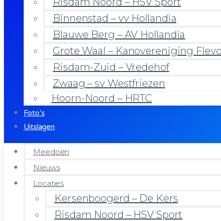
Risdam Noord – HSV Sport
Binnenstad – vv Hollandia
Blauwe Berg – AV Hollandia
Grote Waal – Kanovereniging Flev
Risdam-Zuid – Vredehof
Zwaag – sv Westfriezen
Hoorn-Noord – HRTC
Foto’s
Uitslagen
Meedoen
Nieuws
Locaties
Kersenboogerd – De Kers
Risdam Noord – HSV Sport