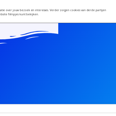
 van 24 juni wordt een week verplaatst i.v.m. warm
tie over jouw bezoek en interesses. Verder zorgen cookies van derde partijen
ebsite filmpjes kunt bekijken.