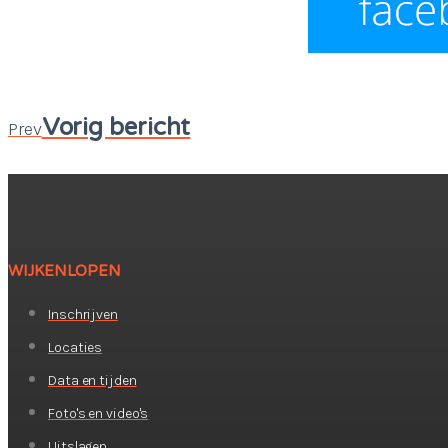
Vorig bericht
Prev
WIJKENLOPEN
Inschrijven
Locaties
Data en tijden
Foto's en video's
Uitslagen