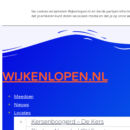
Wijkenlopen
Via cookies verzamelen Wijkenlopen.nl en derde partijen informa
dat je artikelen kunt delen via sociale media en dat je op onze w
WIJKENLOPEN.NL
Meedoen
Nieuws
Locaties
Kersenboogerd – De Kers