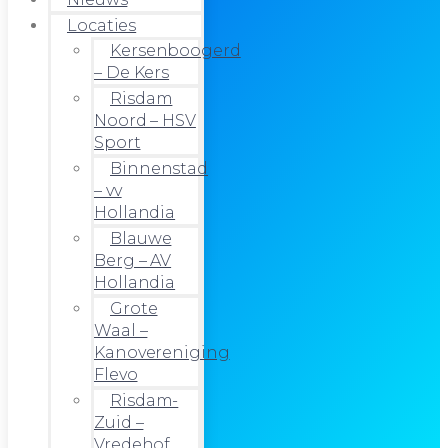
Locaties
Kersenboogerd
– De Kers
Risdam
Noord – HSV
Sport
Binnenstad
– vv
Hollandia
Blauwe
Berg – AV
Hollandia
Grote
Waal –
Kanovereniging
Flevo
Risdam-
Zuid –
Vredehof