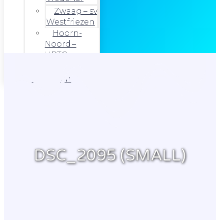
Zwaag – sv
Westfriezen
Hoorn-
Noord –
HRTC
Foto’s
Uitslagen
DSC_2095 (SMALL)