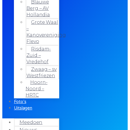
Blauwe
Berg – AV
Hollandia
Grote Waal
–
Kanovereniging
Flevo
Risdam-
Zuid –
Vredehof
Zwaag – sv
Westfriezen
Hoorn-
Noord –
HRTC
Foto’s
Uitslagen
Meedoen
Nieuws