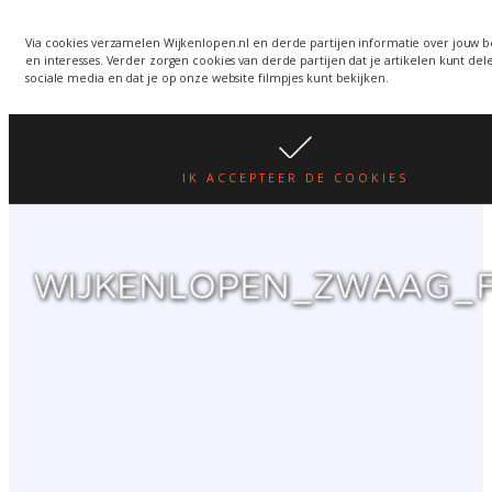
Wijkenlopen van 24 juni
wordt een week verplaatst
WIJKENLOPEN.NL
Via cookies verzamelen Wijkenlopen.nl en derde partijen informatie over jouw 
en interesses. Verder zorgen cookies van derde partijen dat je artikelen kunt dele
i.v.m. warmte.
lees hier
sociale media en dat je op onze website filmpjes kunt bekijken.
IK ACCEPTEER DE COOKIES
WIJKENLOPEN_ZWAAG_