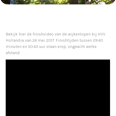
Bekijk hier de finishvideo van de wijkenlopen bij HVV
Hollandia van 24 mei 2017. Finishtijden tussen 29:40
minuten en 50:43 uur staan erop, ongeacht welke
afstand.