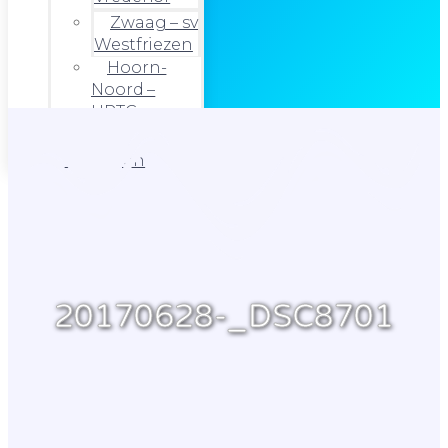
Zwaag – sv
Westfriezen
Hoorn-
Noord –
HRTC
Foto’s
Uitslagen
20170628-_DSC8701