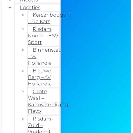
Locaties
Kersenboogerd
– De Kers
Risdam
Noord – HSV
Sport
Binnenstad
– vv
Hollandia
Blauwe
Berg – AV
Hollandia
Grote
Waal –
Kanovereniging
Flevo
Risdam-
Zuid –
Vredehof