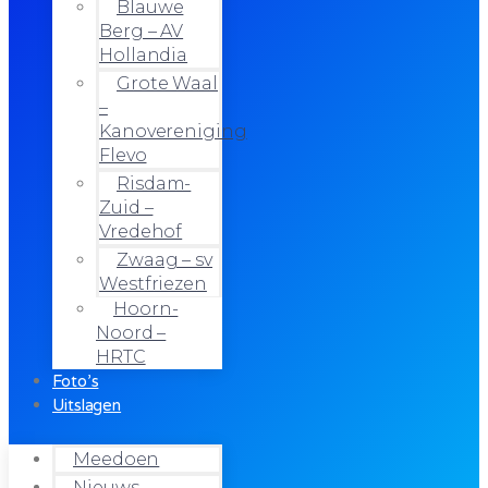
Blauwe
Berg – AV
Hollandia
Grote Waal
–
Kanovereniging
Flevo
Risdam-
Zuid –
Vredehof
Zwaag – sv
Westfriezen
Hoorn-
Noord –
HRTC
Foto’s
Uitslagen
Meedoen
Nieuws