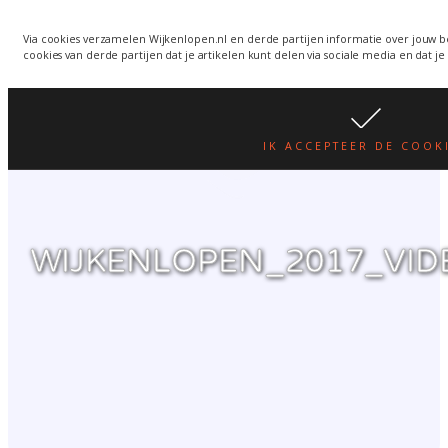
Wijkenlopen van 24 juni
wordt een week verplaatst
WIJKENLOPEN.NL
Via cookies verzamelen Wijkenlopen.nl en derde partijen informatie over jouw b
cookies van derde partijen dat je artikelen kunt delen via sociale media en dat je
i.v.m. warmte.
lees hier
IK ACCEPTEER DE COOK
WIJKENLOPEN_2017_VI