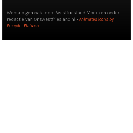
Website gemaakt door Westfriesland Media en onder
redactie van OnsWestfriesland.nl •
Animated icons by
Freepik – Flaticon