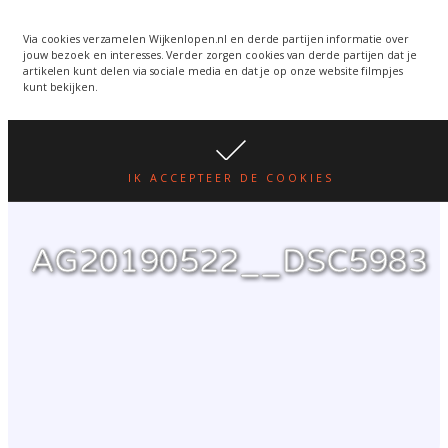
Wijkenlopen van 24 juni
wordt een week verplaatst
WIJKENLOPEN.NL
Via cookies verzamelen Wijkenlopen.nl en derde partijen informatie over
jouw bezoek en interesses. Verder zorgen cookies van derde partijen dat je
i.v.m. warmte.
lees hier
artikelen kunt delen via sociale media en dat je op onze website filmpjes
kunt bekijken.
IK ACCEPTEER DE COOKIES
AG20190522__DSC5983