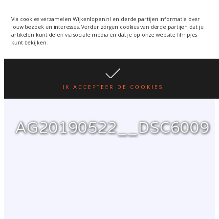
Wijkenlopen van 24 juni
wordt een week verplaatst
WIJKENLOPEN.NL
Via cookies verzamelen Wijkenlopen.nl en derde partijen informatie over
jouw bezoek en interesses. Verder zorgen cookies van derde partijen dat je
i.v.m. warmte.
lees hier
artikelen kunt delen via sociale media en dat je op onze website filmpjes
kunt bekijken.
IK ACCEPTEER DE COOKIES
AG20190522__DSC6009