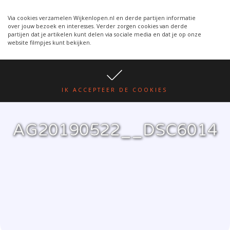
Wijkenlopen van 24 juni wordt
WIJKENLOPEN.NL
een week verplaatst i.v.m.
Via cookies verzamelen Wijkenlopen.nl en derde partijen informatie
over jouw bezoek en interesses. Verder zorgen cookies van derde
warmte.
lees hier
partijen dat je artikelen kunt delen via sociale media en dat je op onze
website filmpjes kunt bekijken.
IK ACCEPTEER DE COOKIES
AG20190522__DSC6014