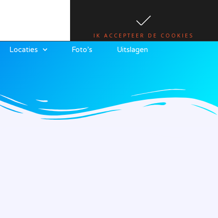
te.
lees hier
IK ACCEPTEER DE COOKIES
Locaties
Foto’s
Uitslagen