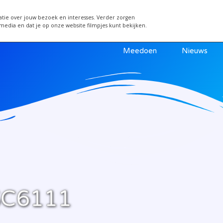
 van 24 juni wordt een week verplaatst i.v.m. warm
atie over jouw bezoek en interesses. Verder zorgen
 media en dat je op onze website filmpjes kunt bekijken.
Meedoen
Nieuws
C6111