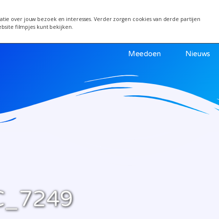
 van 24 juni wordt een week verplaatst i.v.m. warm
tie over jouw bezoek en interesses. Verder zorgen cookies van derde partijen
ebsite filmpjes kunt bekijken.
Meedoen
Nieuws
C_7249