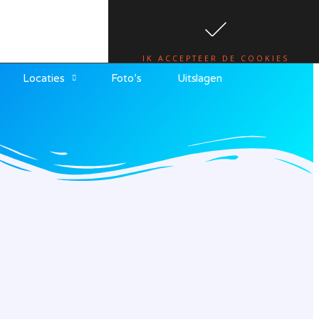
te.
lees hier
IK ACCEPTEER DE COOKIES
Locaties
Foto’s
Uitslagen