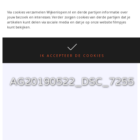
Wijkenlopen van 24 juni
wordt een week verplaatst
WIJKENLOPEN.NL
Via cookies verzamelen Wijkenlopen.nl en derde partijen informatie over
jouw bezoek en interesses. Verder zorgen cookies van derde partijen dat je
i.v.m. warmte.
lees hier
artikelen kunt delen via sociale media en dat je op onze website filmpjes
kunt bekijken.
IK ACCEPTEER DE COOKIES
AG20190522_DSC_7255