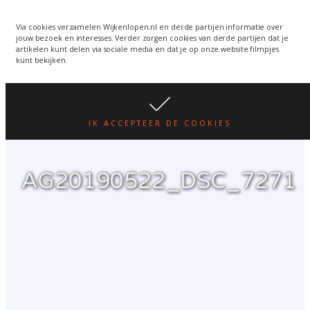
Wijkenlopen van 24 juni
wordt een week verplaatst
WIJKENLOPEN.NL
Via cookies verzamelen Wijkenlopen.nl en derde partijen informatie over
jouw bezoek en interesses. Verder zorgen cookies van derde partijen dat je
i.v.m. warmte.
lees hier
artikelen kunt delen via sociale media en dat je op onze website filmpjes
kunt bekijken.
IK ACCEPTEER DE COOKIES
AG20190522_DSC_7271