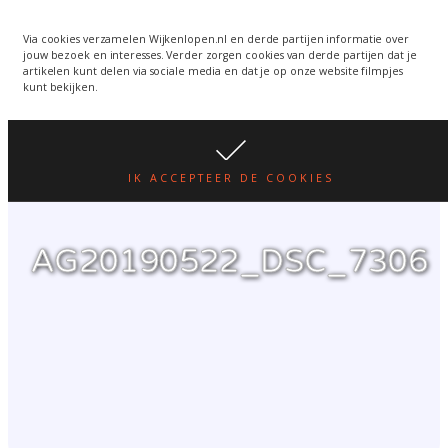
Wijkenlopen van 24 juni
wordt een week verplaatst
WIJKENLOPEN.NL
Via cookies verzamelen Wijkenlopen.nl en derde partijen informatie over
jouw bezoek en interesses. Verder zorgen cookies van derde partijen dat je
i.v.m. warmte.
lees hier
artikelen kunt delen via sociale media en dat je op onze website filmpjes
kunt bekijken.
IK ACCEPTEER DE COOKIES
AG20190522_DSC_7306