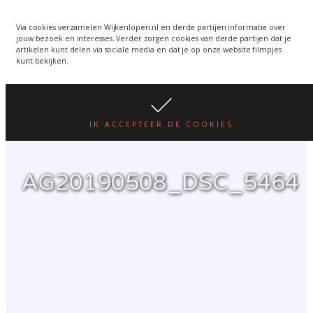
Wijkenlopen van 24 juni
wordt een week verplaatst
WIJKENLOPEN.NL
Via cookies verzamelen Wijkenlopen.nl en derde partijen informatie over
jouw bezoek en interesses. Verder zorgen cookies van derde partijen dat je
i.v.m. warmte.
lees hier
artikelen kunt delen via sociale media en dat je op onze website filmpjes
kunt bekijken.
IK ACCEPTEER DE COOKIES
AG20190508_DSC_5464