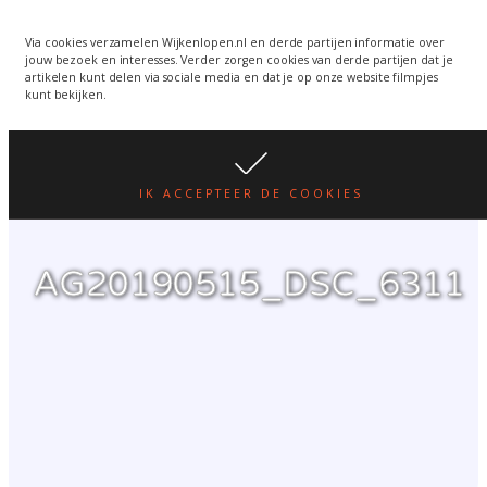
Wijkenlopen van 24 juni
wordt een week verplaatst
WIJKENLOPEN.NL
Via cookies verzamelen Wijkenlopen.nl en derde partijen informatie over
jouw bezoek en interesses. Verder zorgen cookies van derde partijen dat je
i.v.m. warmte.
lees hier
artikelen kunt delen via sociale media en dat je op onze website filmpjes
kunt bekijken.
IK ACCEPTEER DE COOKIES
AG20190515_DSC_6311