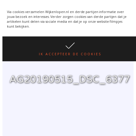
Wijkenlopen van 24 juni
wordt een week verplaatst
WIJKENLOPEN.NL
Via cookies verzamelen Wijkenlopen.nl en derde partijen informatie over
jouw bezoek en interesses. Verder zorgen cookies van derde partijen dat je
i.v.m. warmte.
lees hier
artikelen kunt delen via sociale media en dat je op onze website filmpjes
kunt bekijken.
IK ACCEPTEER DE COOKIES
AG20190515_DSC_6377