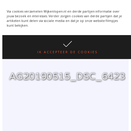
Wijkenlopen van 24 juni
wordt een week verplaatst
WIJKENLOPEN.NL
Via cookies verzamelen Wijkenlopen.nl en derde partijen informatie over
jouw bezoek en interesses. Verder zorgen cookies van derde partijen dat je
i.v.m. warmte.
lees hier
artikelen kunt delen via sociale media en dat je op onze website filmpjes
kunt bekijken.
IK ACCEPTEER DE COOKIES
AG20190515_DSC_6423