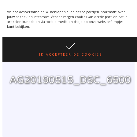
Wijkenlopen van 24 juni
wordt een week verplaatst
WIJKENLOPEN.NL
Via cookies verzamelen Wijkenlopen.nl en derde partijen informatie over
jouw bezoek en interesses. Verder zorgen cookies van derde partijen dat je
i.v.m. warmte.
lees hier
artikelen kunt delen via sociale media en dat je op onze website filmpjes
kunt bekijken.
IK ACCEPTEER DE COOKIES
AG20190515_DSC_6500