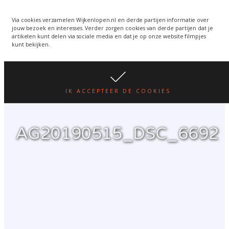
Wijkenlopen van 24 juni
wordt een week verplaatst
WIJKENLOPEN.NL
Via cookies verzamelen Wijkenlopen.nl en derde partijen informatie over
jouw bezoek en interesses. Verder zorgen cookies van derde partijen dat je
i.v.m. warmte.
lees hier
artikelen kunt delen via sociale media en dat je op onze website filmpjes
kunt bekijken.
IK ACCEPTEER DE COOKIES
AG20190515_DSC_6692