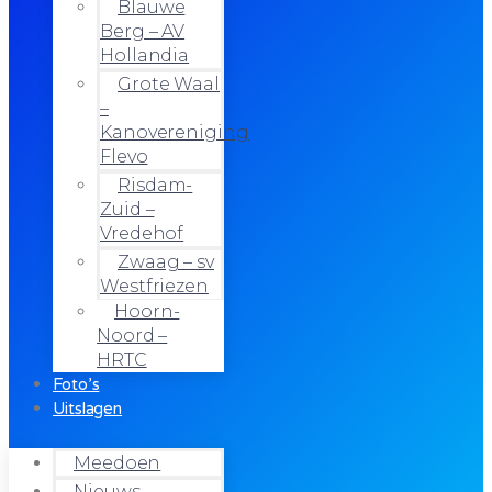
Blauwe
Berg – AV
Hollandia
Grote Waal
–
Kanovereniging
Flevo
Risdam-
Zuid –
Vredehof
Zwaag – sv
Westfriezen
Hoorn-
Noord –
HRTC
Foto’s
Uitslagen
Meedoen
Nieuws