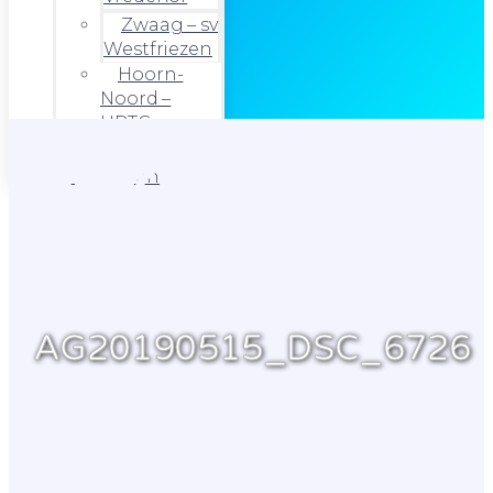
Zwaag – sv
Westfriezen
Hoorn-
Noord –
HRTC
Foto’s
Uitslagen
AG20190515_DSC_6726