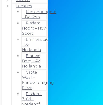
Locaties
Kersenboogerd
– De Kers
Risdam
Noord – HSV
Sport
Binnenstad
– vv
Hollandia
Blauwe
Berg – AV
Hollandia
Grote
Waal –
Kanovereniging
Flevo
Risdam-
Zuid –
Vredehof