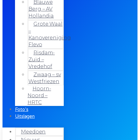
Blauwe
Berg – AV
Hollandia
Grote Waal
–
Kanovereniging
Flevo
Risdam-
Zuid –
Vredehof
Zwaag – sv
Westfriezen
Hoorn-
Noord –
HRTC
Foto’s
Uitslagen
Meedoen
Nieuws