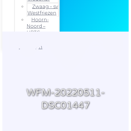
Zwaag – sv
Westfriezen
Hoorn-
Noord –
HRTC
Foto’s
Uitslagen
WFM-20220511-
DSC01447