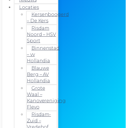
Locaties
Kersenboogerd
– De Kers
Risdam
Noord – HSV
Sport
Binnenstad
– vv
Hollandia
Blauwe
Berg – AV
Hollandia
Grote
Waal –
Kanovereniging
Flevo
Risdam-
Zuid –
Vredehof