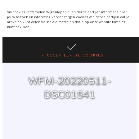
Wijkenlopen van 24 juni
wordt een week verplaatst
WIJKENLOPEN.NL
Via cookies verzamelen Wijkenlopen.nl en derde partijen informatie over
jouw bezoek en interesses. Verder zorgen cookies van derde partijen dat je
i.v.m. warmte.
lees hier
artikelen kunt delen via sociale media en dat je op onze website filmpjes
kunt bekijken.
IK ACCEPTEER DE COOKIES
WFM-20220511-
DSC01541