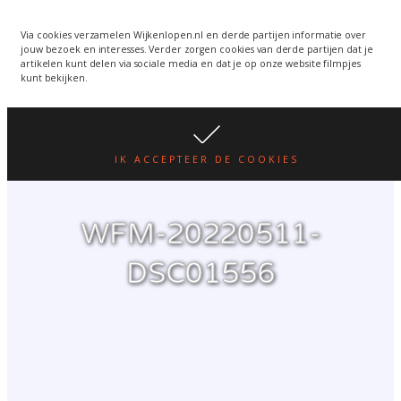
Wijkenlopen van 24 juni
wordt een week verplaatst
WIJKENLOPEN.NL
Via cookies verzamelen Wijkenlopen.nl en derde partijen informatie over
jouw bezoek en interesses. Verder zorgen cookies van derde partijen dat je
i.v.m. warmte.
lees hier
artikelen kunt delen via sociale media en dat je op onze website filmpjes
kunt bekijken.
IK ACCEPTEER DE COOKIES
WFM-20220511-
DSC01556