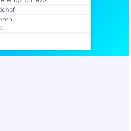
vereniging Flevo
dehof
iezen
TC