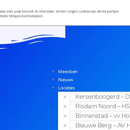
 van 24 juni wordt een week verplaatst i.v.m. warm
tie over jouw bezoek en interesses. Verder zorgen cookies van derde partijen
ebsite filmpjes kunt bekijken.
Meedoen
Nieuws
Locaties
Kersenboogerd – D
Risdam Noord – HS
Binnenstad – vv Ho
Blauwe Berg – AV H