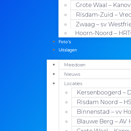
Grote Waal – Kanov
Risdam-Zuid – Vre
Zwaag – sv Westfri
Hoorn-Noord – HR
Foto’s
Uitslagen
Meedoen
Nieuws
Locaties
Kersenboogerd – D
Risdam Noord – HS
Binnenstad – vv Ho
Blauwe Berg – AV H