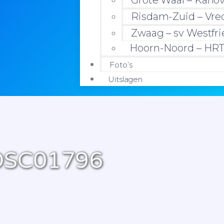
Grote Waal – Kano
Risdam-Zuid – Vre
Zwaag – sv Westfr
Hoorn-Noord – HR
Foto’s
Uitslagen
DSC01796