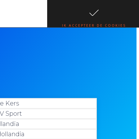
te.
lees hier
IK ACCEPTEER DE COOKIES
e Kers
V Sport
llandia
ollandia