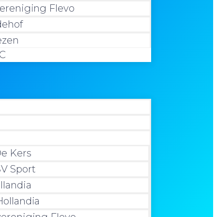
ereniging Flevo
dehof
ezen
TC
e Kers
V Sport
llandia
ollandia