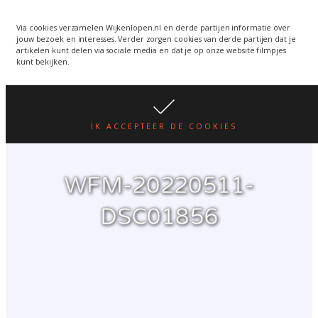
Wijkenlopen van 24 juni
wordt een week verplaatst
WIJKENLOPEN.NL
Via cookies verzamelen Wijkenlopen.nl en derde partijen informatie over
jouw bezoek en interesses. Verder zorgen cookies van derde partijen dat je
i.v.m. warmte.
lees hier
artikelen kunt delen via sociale media en dat je op onze website filmpjes
kunt bekijken.
IK ACCEPTEER DE COOKIES
WFM-20220511-
DSC01856