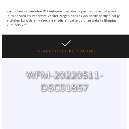
Wijkenlopen van 24 juni
wordt een week verplaatst
WIJKENLOPEN.NL
Via cookies verzamelen Wijkenlopen.nl en derde partijen informatie over
jouw bezoek en interesses. Verder zorgen cookies van derde partijen dat je
i.v.m. warmte.
lees hier
artikelen kunt delen via sociale media en dat je op onze website filmpjes
kunt bekijken.
IK ACCEPTEER DE COOKIES
WFM-20220511-
DSC01857