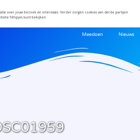
 van 24 juni wordt een week verplaatst i.v.m. warm
tie over jouw bezoek en interesses. Verder zorgen cookies van derde partijen
ebsite filmpjes kunt bekijken.
Meedoen
Nieuws
DSC01959