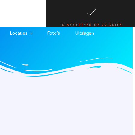
te.
lees hier
IK ACCEPTEER DE COOKIES
Locaties
Foto’s
Uitslagen