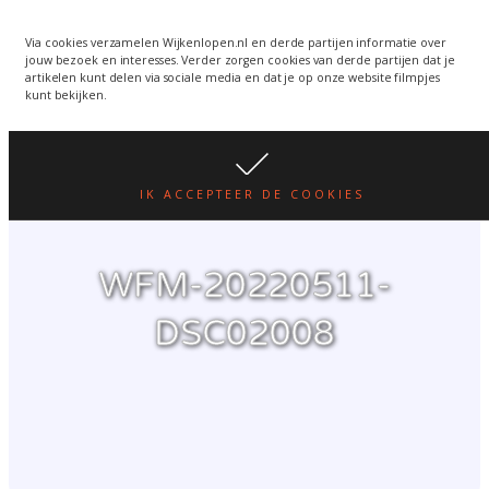
Wijkenlopen van 24 juni
wordt een week verplaatst
WIJKENLOPEN.NL
Via cookies verzamelen Wijkenlopen.nl en derde partijen informatie over
jouw bezoek en interesses. Verder zorgen cookies van derde partijen dat je
i.v.m. warmte.
lees hier
artikelen kunt delen via sociale media en dat je op onze website filmpjes
kunt bekijken.
IK ACCEPTEER DE COOKIES
WFM-20220511-
DSC02008