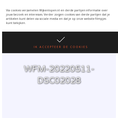
Wijkenlopen van 24 juni
wordt een week verplaatst
WIJKENLOPEN.NL
Via cookies verzamelen Wijkenlopen.nl en derde partijen informatie over
jouw bezoek en interesses. Verder zorgen cookies van derde partijen dat je
i.v.m. warmte.
lees hier
artikelen kunt delen via sociale media en dat je op onze website filmpjes
kunt bekijken.
IK ACCEPTEER DE COOKIES
WFM-20220511-
DSC02028