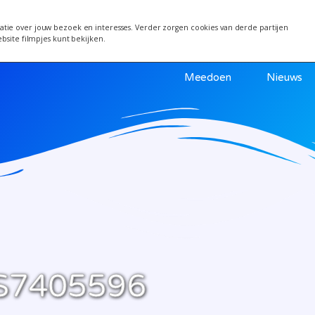
 van 24 juni wordt een week verplaatst i.v.m. warm
tie over jouw bezoek en interesses. Verder zorgen cookies van derde partijen
ebsite filmpjes kunt bekijken.
Meedoen
Nieuws
S7405596