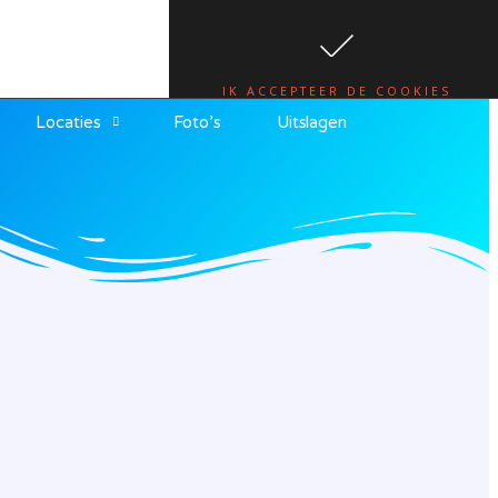
te.
lees hier
IK ACCEPTEER DE COOKIES
Locaties
Foto’s
Uitslagen