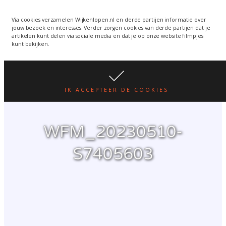
Wijkenlopen van 24 juni
wordt een week verplaatst
WIJKENLOPEN.NL
Via cookies verzamelen Wijkenlopen.nl en derde partijen informatie over
jouw bezoek en interesses. Verder zorgen cookies van derde partijen dat je
i.v.m. warmte.
lees hier
artikelen kunt delen via sociale media en dat je op onze website filmpjes
kunt bekijken.
IK ACCEPTEER DE COOKIES
WFM_20230510-
S7405603