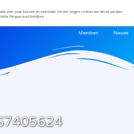
 van 24 juni wordt een week verplaatst i.v.m. warm
tie over jouw bezoek en interesses. Verder zorgen cookies van derde partijen
ebsite filmpjes kunt bekijken.
Meedoen
Nieuws
S7405624