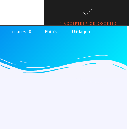
te.
lees hier
IK ACCEPTEER DE COOKIES
Locaties
Foto’s
Uitslagen