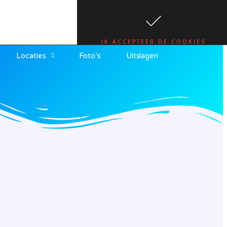
te.
lees hier
IK ACCEPTEER DE COOKIES
Locaties
Foto’s
Uitslagen