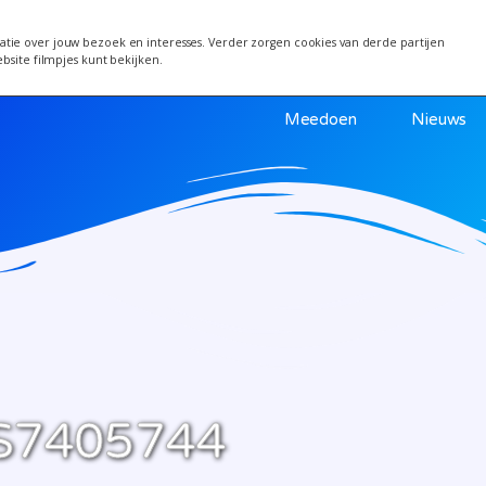
 van 24 juni wordt een week verplaatst i.v.m. warm
tie over jouw bezoek en interesses. Verder zorgen cookies van derde partijen
ebsite filmpjes kunt bekijken.
Meedoen
Nieuws
S7405744