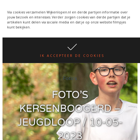
Wijkenlopen van 24 juni
wordt een week verplaatst
WIJKENLOPEN.NL
Via cookies verzamelen Wijkenlopen.nl en derde partijen informatie over
jouw bezoek en interesses. Verder zorgen cookies van derde partijen dat je
i.v.m. warmte.
lees hier
artikelen kunt delen via sociale media en dat je op onze website filmpjes
kunt bekijken.
IK ACCEPTEER DE COOKIES
Foto's
FOTO’S
KERSENBOOGERD –
JEUGDLOOP / 10-05-
2023