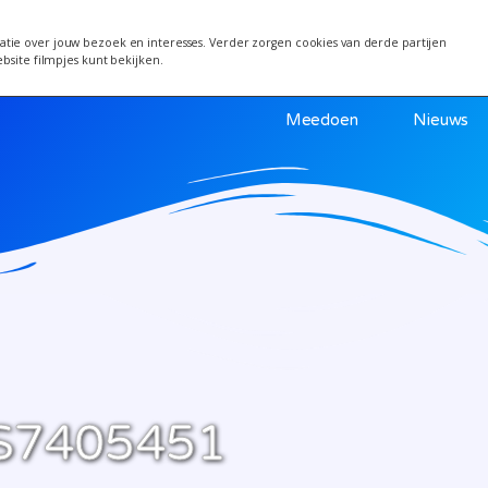
 van 24 juni wordt een week verplaatst i.v.m. warm
tie over jouw bezoek en interesses. Verder zorgen cookies van derde partijen
ebsite filmpjes kunt bekijken.
Meedoen
Nieuws
S7405451