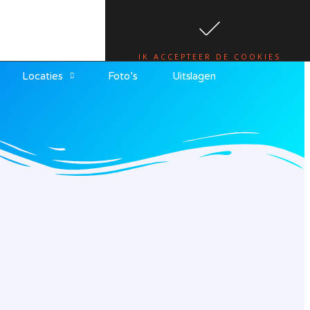
te.
lees hier
IK ACCEPTEER DE COOKIES
Locaties
Foto’s
Uitslagen