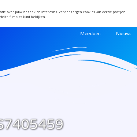
 van 24 juni wordt een week verplaatst i.v.m. warm
tie over jouw bezoek en interesses. Verder zorgen cookies van derde partijen
ebsite filmpjes kunt bekijken.
Meedoen
Nieuws
S7405459