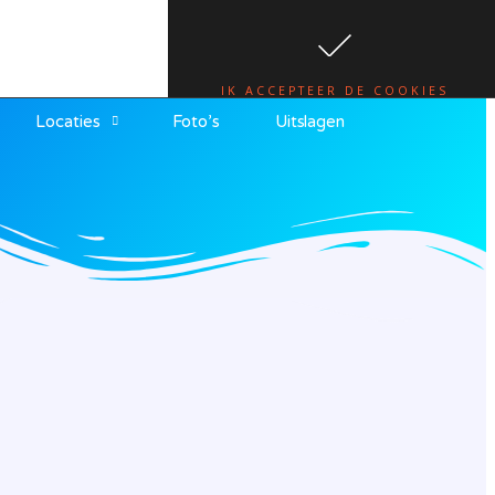
te.
lees hier
IK ACCEPTEER DE COOKIES
Locaties
Foto’s
Uitslagen