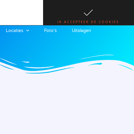
te.
lees hier
IK ACCEPTEER DE COOKIES
Locaties
Foto’s
Uitslagen