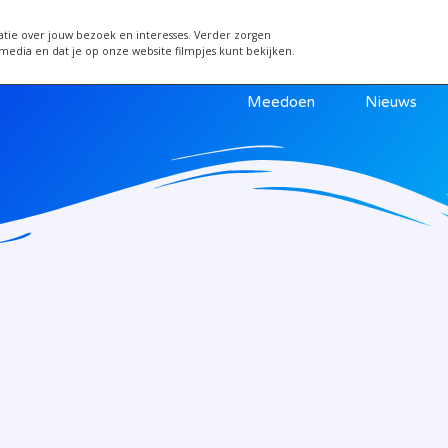
 van 24 juni wordt een week verplaatst i.v.m. warm
atie over jouw bezoek en interesses. Verder zorgen
 media en dat je op onze website filmpjes kunt bekijken.
Meedoen
Nieuws