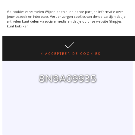
Wijkenlopen van 24 juni
wordt een week verplaatst
WIJKENLOPEN.NL
Via cookies verzamelen Wijkenlopen.nl en derde partijen informatie over
jouw bezoek en interesses. Verder zorgen cookies van derde partijen dat je
i.v.m. warmte.
lees hier
artikelen kunt delen via sociale media en dat je op onze website filmpjes
kunt bekijken.
IK ACCEPTEER DE COOKIES
8N9A09935