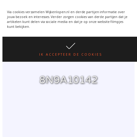
Wijkenlopen van 24 juni
wordt een week verplaatst
WIJKENLOPEN.NL
Via cookies verzamelen Wijkenlopen.nl en derde partijen informatie over
jouw bezoek en interesses. Verder zorgen cookies van derde partijen dat je
i.v.m. warmte.
lees hier
artikelen kunt delen via sociale media en dat je op onze website filmpjes
kunt bekijken.
IK ACCEPTEER DE COOKIES
8N9A10142